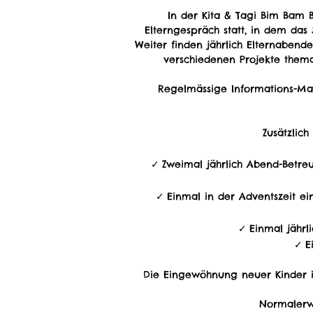
In der Kita & Tagi Bim Bam B
Elterngespräch statt, in dem das 
Weiter finden jährlich Elternabende
verschiedenen Projekte thema
Regelmässige Informations-Mai
Zusätzlic
Zweimal jährlich Abend-Betre
Einmal in der Adventszeit e
Einmal jähr
E
Die Eingewöhnung neuer Kinder is
Normalerw