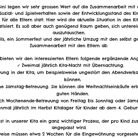
ini legen wir sehr grossen Wert auf die Zusammenarbeit mit de
Sozial- und Spielverhalten sowie der Entwicklungsstand des Kind
 für alle Eltern statt. Hier wird die aktuelle Situation in den 
tisiert. Es soll aber auch genügend Raum geben, sich unter
auszutauschen.
ls, ein Sommerfest und der jährliche Umzug mit den selbst g
Zusammenarbeit mit den Eltern ab.
h bieten wir den interessierten Eltern folgende ergänzende An
Zweimal jährlich Kita-Nacht mit Übernachtung.
uung in der Kita, um beispielsweise ungestört den Abendverka
können.
ine Samstag-Betreuung. Sie können die Weihnachtseinkäufe erl
guten Händen.
lich Wochenende-Betreuung von Freitag bis Sonntag oder Sams
inmal jährlich im Herbst Kitalager für Kinder ab dem 4. Geburt
t in unserer Kita ein ganz wichtiger Prozess, der pro Kind zu
angepasst wird.
eise müssen etwa 2 Wochen für die Eingewöhnung vorgeseh